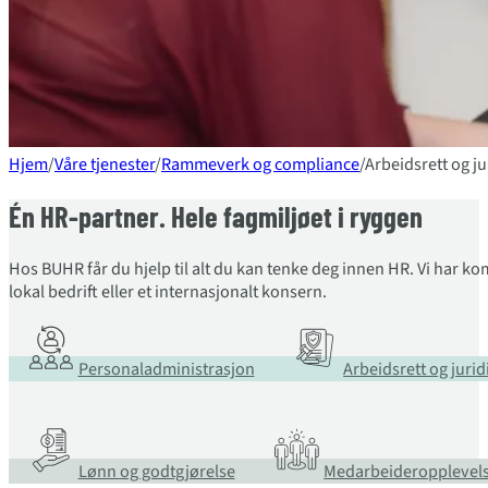
Hjem
/
Våre tjenester
/
Rammeverk og compliance
/
Arbeidsrett og j
Én HR-partner. Hele fagmiljøet i ryggen
Hos BUHR får du hjelp til alt du kan tenke deg innen HR. Vi har k
lokal bedrift eller et internasjonalt konsern.
Personaladministrasjon
Arbeidsrett og juri
Lønn og godtgjørelse
Medarbeideropplevel