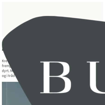
Arbeidsrett og juridisk HR
Krevende personalsaker er en del av enhver virksomhets hverdag,
fremgangsmåte i en oppsigelsessak, en varslingsprosess eller i a
dyrt. Med riktig HR-kompetanse fra BUHR tilgjengelig kan vanskeli
og i tråd med regelverket, og uten at det tar fokus fra kjernevirk