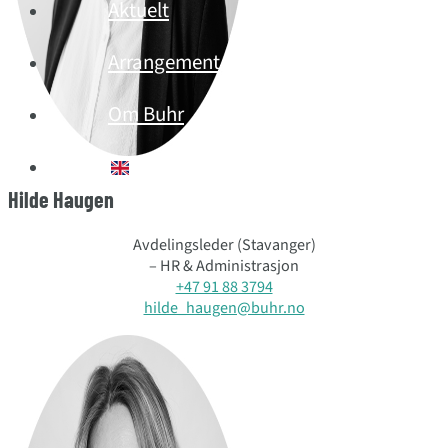
Aktuelt
Arrangement
Om Buhr
English (UK)
Hilde Haugen
Avdelingsleder (Stavanger)
– HR & Administrasjon
+47 91 88 3794
hilde_haugen@buhr.no