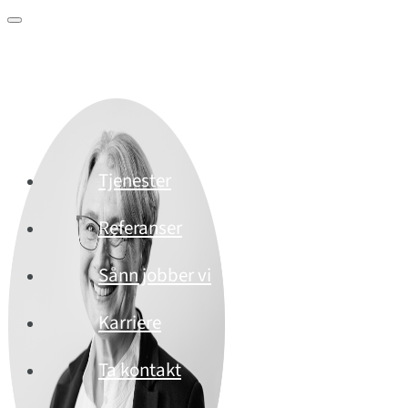
Tjenester
Referanser
Sånn jobber vi
Karriere
Ta kontakt