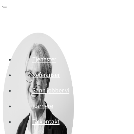
Tjenester
Referanser
Sånn jobber vi
Karriere
Ta kontakt