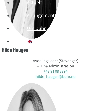
Aktuelt
Arrangement
Om Buhr
English (UK)
Hilde Haugen
Avdelingsleder (Stavanger)
– HR & Administrasjon
+47 91 88 3794
hilde_haugen@buhr.no