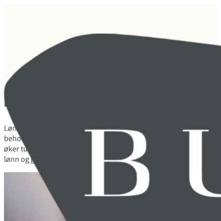
Lønn og godtgjørelse
Lønn og betingelser som oppleves rettferdige og konkurransedykti
beholde de menneskene og den kompetansen virksomheten trenge
øker turnover og kan i verste fall eksponere virksomheten for rett
lønn og godtgjørelser er et aktivt virkemiddel for å bygge en kult