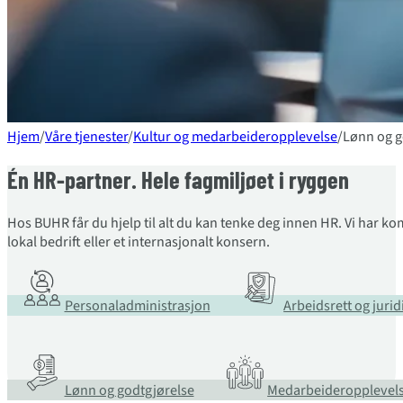
Hjem
/
Våre tjenester
/
Kultur og medarbeideropplevelse
/
Lønn og g
Én HR-partner. Hele fagmiljøet i ryggen
Hos BUHR får du hjelp til alt du kan tenke deg innen HR. Vi har k
lokal bedrift eller et internasjonalt konsern.
Personaladministrasjon
Arbeidsrett og juri
Lønn og godtgjørelse
Medarbeideropplevel