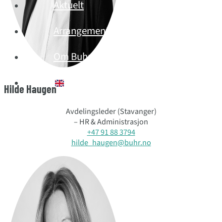
Aktuelt
Arrangement
Om Buhr
English (UK)
Hilde Haugen
Avdelingsleder (Stavanger)
– HR & Administrasjon
+47 91 88 3794
hilde_haugen@buhr.no