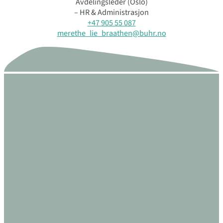
Avdelingsleder (Oslo)
– HR & Administrasjon
+47 905 55 087
merethe_lie_braathen@buhr.no