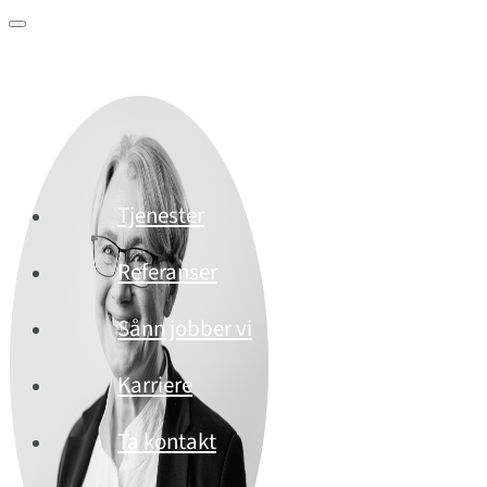
Tjenester
Referanser
Sånn jobber vi
Karriere
Ta kontakt