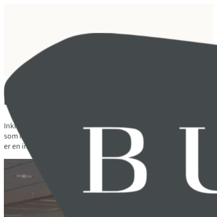
Mangfold og inkludering
Inkludering er lønnsomt. Mangfoldige team tar bedre beslutninge
som rekrutterer bredt, utnytter et større talentreservoar. Å job
er en investering som betaler seg, både i kultur, i resultater og 