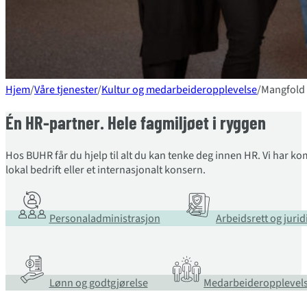
Hjem
/
Våre tjenester
/
Kultur og medarbeideropplevelse
/
Mangfold 
Én HR-partner. Hele fagmiljøet i ryggen
Hos BUHR får du hjelp til alt du kan tenke deg innen HR. Vi har k
lokal bedrift eller et internasjonalt konsern.
Personaladministrasjon
Arbeidsrett og juri
Lønn og godtgjørelse
Medarbeideropplevel