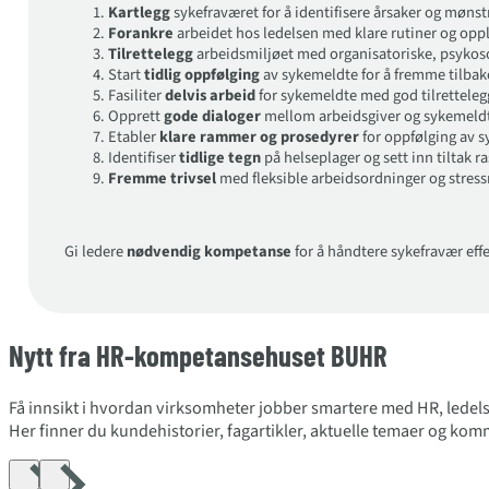
Kartlegg
sykefraværet for å identifisere årsaker og mønst
Forankre
arbeidet hos ledelsen med klare rutiner og opp
Tilrettelegg
arbeidsmiljøet med organisatoriske, psykosos
Start
tidlig oppfølging
av sykemeldte for å fremme tilba
Fasiliter
delvis arbeid
for sykemeldte med god tilretteleg
Opprett
gode dialoger
mellom arbeidsgiver og sykemeld
Etabler
klare rammer og prosedyrer
for oppfølging av s
Identifiser
tidlige tegn
på helseplager og sett inn tiltak ra
Fremme trivsel
med fleksible arbeidsordninger og stres
Gi ledere
nødvendig kompetanse
for å håndtere sykefravær effe
Nytt fra HR-kompetansehuset BUHR
Få innsikt i hvordan virksomheter jobber smartere med HR, ledels
Her finner du kundehistorier, fagartikler, aktuelle temaer og k