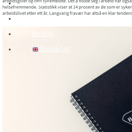
arbeidsgiver og den sykemeldte. Det å holde seg i arbeid har også i d
Aktuelt
helsefremmende. Statistikk viser at 14 prosent av de som er syke
arbeidslivet etter ett år. Langvarig fravær har altså en klar tendens 
Arrangement
Om Buhr
English (UK)