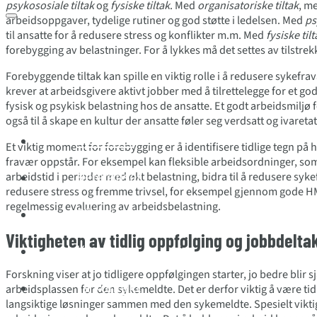
psykososiale tiltak
og
fysiske tiltak
. Med
organisatoriske tiltak
, m
arbeidsoppgaver, tydelige rutiner og god støtte i ledelsen. Med
ps
til ansatte for å redusere stress og konflikter m.m. Med
fysiske til
forebygging av belastninger. For å lykkes må det settes av tilstrek
Forebyggende tiltak kan spille en viktig rolle i å redusere sykefr
krever at arbeidsgivere aktivt jobber med å tilrettelegge for et g
fysisk og psykisk belastning hos de ansatte. Et godt arbeidsmiljø
også til å skape en kultur der ansatte føler seg verdsatt og ivaretat
Tjenester
Et viktig moment for forebygging er å identifisere tidlige tegn på 
fravær oppstår. For eksempel kan fleksible arbeidsordninger, so
Referanser
arbeidstid i perioder med økt belastning, bidra til å redusere syk
redusere stress og fremme trivsel, for eksempel gjennom gode H
regelmessig evaluering av arbeidsbelastning.
Sånn jobber vi
Viktigheten av tidlig oppfølging og jobbdelta
Karriere
Forskning viser at jo tidligere oppfølgingen starter, jo bedre blir 
Ta kontakt
arbeidsplassen for den sykemeldte. Det er derfor viktig å være tid
langsiktige løsninger sammen med den sykemeldte. Spesielt viktig