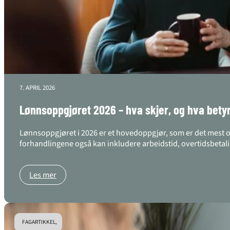
7. APRIL 2026
Lønnsoppgjøret 2026 – hva skjer, og hva betyr 
Lønnsoppgjøret i 2026 er et hovedoppgjør, som er det mest omf
forhandlingene også kan inkludere arbeidstid, overtidsbetali
Les mer
FAGARTIKKEL,