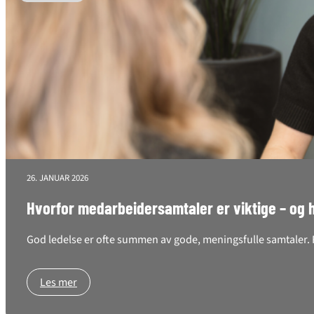
26. JANUAR 2026
Hvorfor medarbeidersamtaler er viktige – og 
God ledelse er ofte summen av gode, meningsfulle samtaler. F
Les mer