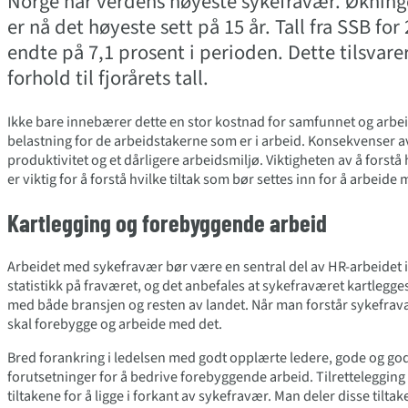
Norge har verdens høyeste sykefravær. Økninge
er nå det høyeste sett på 15 år. Tall fra SSB for
endte på 7,1 prosent i perioden. Dette tilsvarer
forhold til fjorårets tall.
Ikke bare innebærer dette en stor kostnad for samfunnet og arbei
belastning for de arbeidstakerne som er i arbeid. Konsekvenser av
produktivitet og et dårligere arbeidsmiljø. Viktigheten av å forstå
er viktig for å forstå hvilke tiltak som bør settes inn for å arbeide
Kartlegging og forebyggende arbeid
Arbeidet med sykefravær bør være en sentral del av HR-arbeidet i 
statistikk på fraværet, og det anbefales at sykefraværet kartlegge
med både bransjen og resten av landet. Når man forstår sykefravær
skal forebygge og arbeide med det.
Bred forankring i ledelsen med godt opplærte ledere, gode og godt
forutsetninger for å bedrive forebyggende arbeid. Tilrettelegging 
tiltakene for å ligge i forkant av sykefravær. Man deler disse tiltak