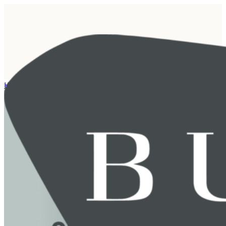
Hjem
/
Fagartikkel
/
Hvordan arbeide effektiv med sykefraværet?