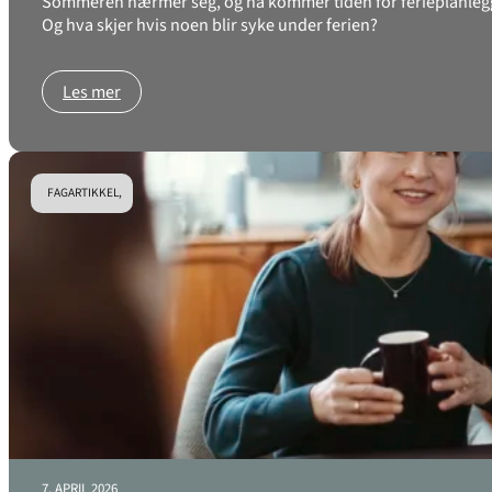
Sommeren nærmer seg, og nå kommer tiden for ferieplanlegging
Og hva skjer hvis noen blir syke under ferien?
Les mer
FAGARTIKKEL,
7. APRIL 2026