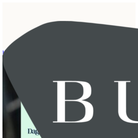
Hjem
/
Nyhet
/
BUHR kåret til Seriegaselle