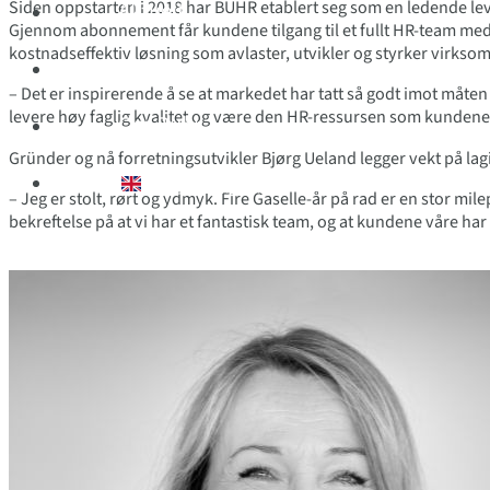
Siden oppstarten i 2018 har BUHR etablert seg som en ledende le
Aktuelt
Gjennom abonnement får kundene tilgang til et fullt HR-team med
kostnadseffektiv løsning som avlaster, utvikler og styrker virksom
Arrangement
– Det er inspirerende å se at markedet har tatt så godt imot måten v
levere høy faglig kvalitet og være den HR-ressursen som kundene fa
Om Buhr
Gründer og nå forretningsutvikler Bjørg Ueland legger vekt på lag
English (UK)
– Jeg er stolt, rørt og ydmyk. Fire Gaselle-år på rad er en stor mile
bekreftelse på at vi har et fantastisk team, og at kundene våre har till