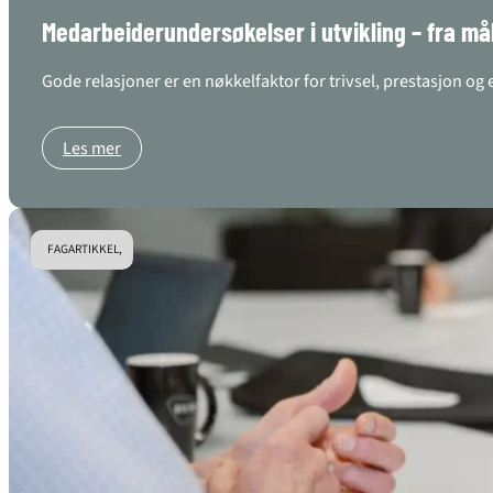
Medarbeiderundersøkelser i utvikling – fra mål
Gode relasjoner er en nøkkelfaktor for trivsel, prestasjon o
Les mer
FAGARTIKKEL,