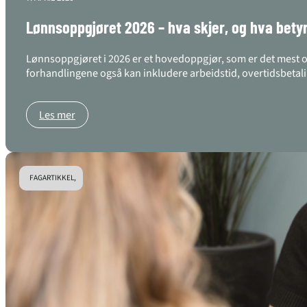
Lønnsoppgjøret 2026 – hva skjer, og hva betyr 
Lønnsoppgjøret i 2026 er et hovedoppgjør, som er det mest omf
forhandlingene også kan inkludere arbeidstid, overtidsbetali
Les mer
FAGARTIKKEL,