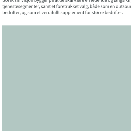
BUHR sin visjon bygger på at de skal være en ledende og langsikti
tjenestesegmenter, samt et foretrukket valg, både som en outsou
bedrifter, og som et verdifullt supplement for større bedrifter.