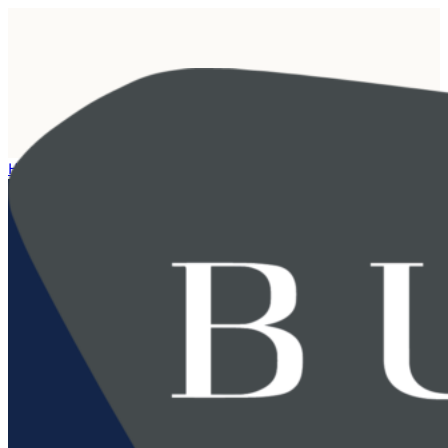
Hjem
/
Nyhet
/
BUHR kåret til Gasellebedrift for tredje året på rad – 