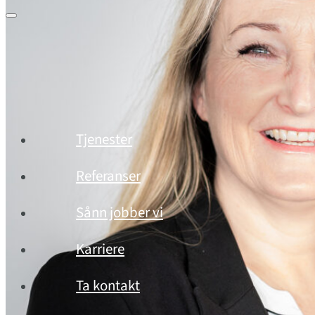
Tjenester
Referanser
Sånn jobber vi
Karriere
Ta kontakt