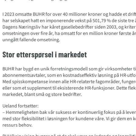
I 2023 omsatte BUHR for over 40 millioner kroner og hadde et drift
har selskapet hatt en imponerende vekst på 501,79 % de siste tre å
Dagens Næringsliv har kåret gasellebedrifter siden 2003, og kriter
omsetningen over fire år, ha omsatt for en million kroner første åre
unngått fallende omsetning.
Stor etterspørsel i markedet
BUHR har bygd en unik forretningsmodell som gir virksomheter ti
abonnementsavtaler, som en kostnadseffektiv løsning på HR-utfo
Med spisskompetanse innen alle HR-relaterte fagområder, funge
eller som et supplement til eksisterende HR-funksjoner. Dette fleksi
markedet, blant små og store bedrifter.
Ueland fortsetter:
– Hemmeligheten bak vår suksess er kontinuerlig fokus på å lever
med stor fleksibilitet i løsningen for kundene våre. Vi gir dem en
ressurs behov.