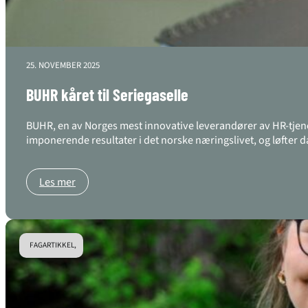
25. NOVEMBER 2025
BUHR kåret til Seriegaselle
BUHR, en av Norges mest innovative leverandører av HR-tjen
imponerende resultater i det norske næringslivet, og løfter 
Les mer
FAGARTIKKEL,