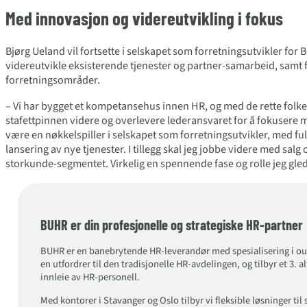
Med innovasjon og videreutvikling i fokus
Bjørg Ueland vil fortsette i selskapet som forretningsutvikler for B
videreutvikle eksisterende tjenester og partner-samarbeid, samt 
forretningsområder.
– Vi har bygget et kompetansehus innen HR, og med de rette folkene p
stafettpinnen videre og overlevere lederansvaret for å fokusere me
være en nøkkelspiller i selskapet som forretningsutvikler, med ful
lansering av nye tjenester. I tillegg skal jeg jobbe videre med sal
storkunde-segmentet. Virkelig en spennende fase og rolle jeg gleder
BUHR er din profesjonelle og strategiske HR-partner
BUHR er en banebrytende HR-leverandør med spesialisering i outs
en utfordrer til den tradisjonelle HR-avdelingen, og tilbyr et 3. al
innleie av HR-personell.
Med kontorer i Stavanger og Oslo tilbyr vi fleksible løsninger t