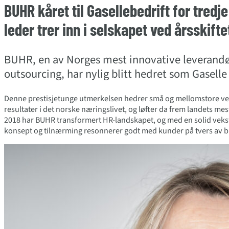
BUHR kåret til Gasellebedrift for tredje
leder trer inn i selskapet ved årsskifte
BUHR, en av Norges mest innovative leverandø
outsourcing, har nylig blitt hedret som Gaselle 
Denne prestisjetunge utmerkelsen hedrer små og mellomstore v
resultater i det norske næringslivet, og løfter da frem landets me
2018 har BUHR transformert HR-landskapet, og med en solid vekst u
konsept og tilnærming resonnerer godt med kunder på tvers av b