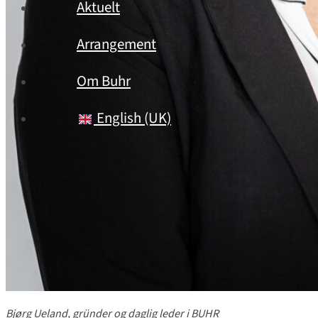
Aktuelt
Arrangement
Om Buhr
English (UK)
Bjørg Ueland, gründer og daglig leder i BUHR