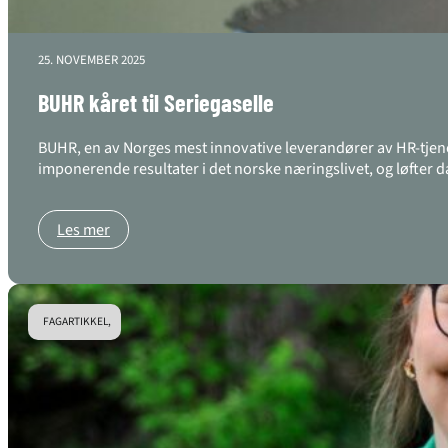
25. NOVEMBER 2025
BUHR kåret til Seriegaselle
BUHR, en av Norges mest innovative leverandører av HR-tjen
imponerende resultater i det norske næringslivet, og løfter 
Les mer
FAGARTIKKEL,