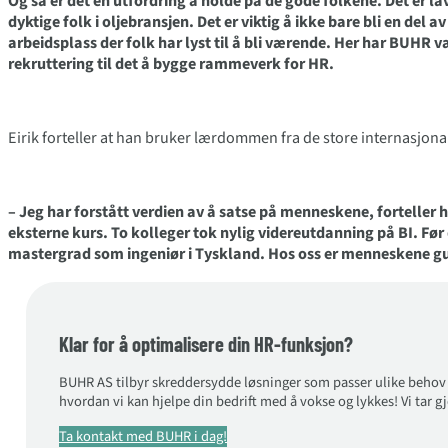
Og så er det en utfordring å holde på de gode folkene. Det er la
dyktige folk i oljebransjen. Det er viktig å ikke bare bli en del 
arbeidsplass der folk har lyst til å bli værende. Her har BUHR vær
rekruttering til det å bygge rammeverk for HR.
Eirik forteller at han bruker lærdommen fra de store internasjo
– Jeg har forstått verdien av å satse på menneskene, forteller h
eksterne kurs. To kolleger tok nylig videreutdanning på BI. Før
mastergrad som ingeniør i Tyskland. Hos oss er menneskene gull
Klar for å optimalisere din HR-funksjon?
BUHR AS tilbyr skreddersydde løsninger som passer ulike behov f
hvordan vi kan hjelpe din bedrift med å vokse og lykkes! Vi tar gj
Ta kontakt med BUHR i dag!