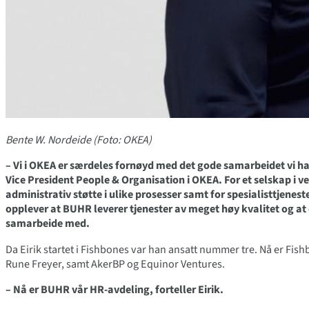
Bente W. Nordeide (Foto: OKEA)
– Vi i OKEA er særdeles fornøyd med det gode samarbeidet vi h
Vice President People & Organisation i OKEA. For et selskap i ve
administrativ støtte i ulike prosesser samt for spesialisttjenes
opplever at BUHR leverer tjenester av meget høy kvalitet og at 
samarbeide med.
Da Eirik startet i Fishbones var han ansatt nummer tre. Nå er Fis
Rune Freyer, samt AkerBP og Equinor Ventures.
– Nå er BUHR vår HR-avdeling, forteller Eirik.