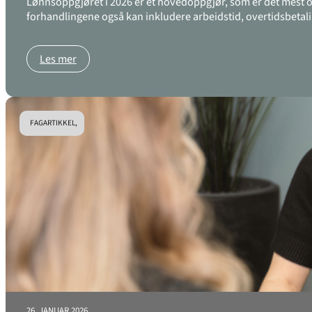
Lønnsoppgjøret i 2026 er et hovedoppgjør, som er det mest omf
forhandlingene også kan inkludere arbeidstid, overtidsbetali
Les mer
FAGARTIKKEL,
26. JANUAR 2026