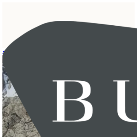
Hjem
/
Kundehistorie
/
- I starten var vi for små til å rettferdiggjøre 