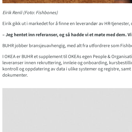
Eirik Renli (Foto: Fishbones)
Eirik gikk ut i markedet for å finne en leverandør av HR-tjenester
– Jeg hentet inn referanser, og så hadde vi et møte med dem. Vi l
BUHR jobber bransjeuavhengig, med alt fra utfordrere som Fishbon
I OKEA er BUHR et supplement til OKEAs egen People & Organisatio
leveranser innen rekruttering, innleie og onboarding, kursbestill
kontroll og oppdatering av data i ulike systemer og registre, sam
dokumenter.