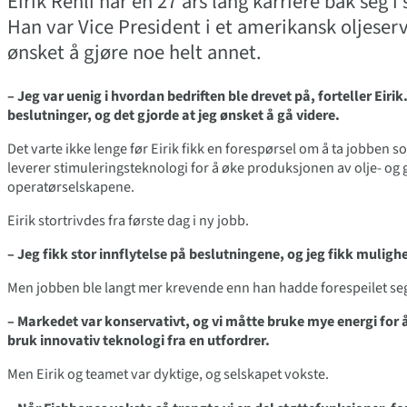
Eirik Renli har en 27 års lang karriere bak seg i
Han var Vice President i et amerikansk oljeser
ønsket å gjøre noe helt annet.
– Jeg var uenig i hvordan bedriften ble drevet på, forteller Eirik
beslutninger, og det gjorde at jeg ønsket å gå videre.
Det varte ikke lenge før Eirik fikk en forespørsel om å ta jobben 
leverer stimuleringsteknologi for å øke produksjonen av olje- og g
operatørselskapene.
Eirik stortrivdes fra første dag i ny jobb.
– Jeg fikk stor innflytelse på beslutningene, og jeg fikk muligh
Men jobben ble langt mer krevende enn han hadde forespeilet se
– Markedet var konservativt, og vi måtte bruke mye energi for å
bruk innovativ teknologi fra en utfordrer.
Men Eirik og teamet var dyktige, og selskapet vokste.